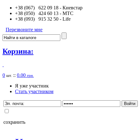
+38 (067) 622 09 18
- Киевстар
+38 (050) 424 60 13
- MTC
+38 (093) 915 32 50
- Life
Перезвоните мне
Корзина:
0
::
0.00
шт.
грн.
Я уже участник
Стать участником
сохранить