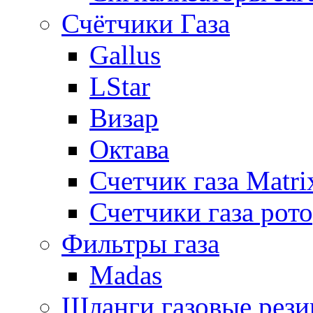
Счётчики Газа
Gallus
LStar
Визар
Октава
Счетчик газа Matri
Счетчики газа рот
Фильтры газа
Madas
Шланги газовые рез