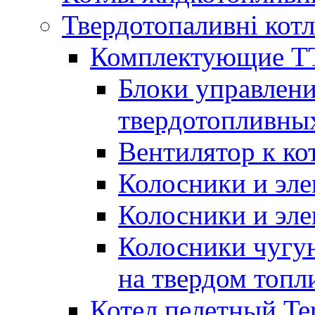
Твердотопаливні кот
Комплектующие ТТ
Блоки управлени
твердотопливны
Вентилятор к ко
Колосники и эле
Колосники и эл
Колосники чугун
на твердом топл
Котел пелетный T