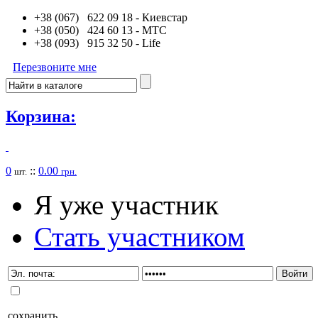
+38 (067) 622 09 18
- Киевстар
+38 (050) 424 60 13
- MTC
+38 (093) 915 32 50
- Life
Перезвоните мне
Корзина:
0
::
0.00
шт.
грн.
Я уже участник
Стать участником
сохранить