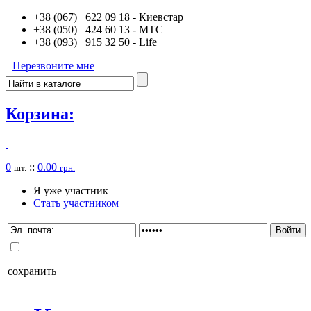
+38 (067) 622 09 18
- Киевстар
+38 (050) 424 60 13
- MTC
+38 (093) 915 32 50
- Life
Перезвоните мне
Корзина:
0
::
0.00
шт.
грн.
Я уже участник
Стать участником
сохранить