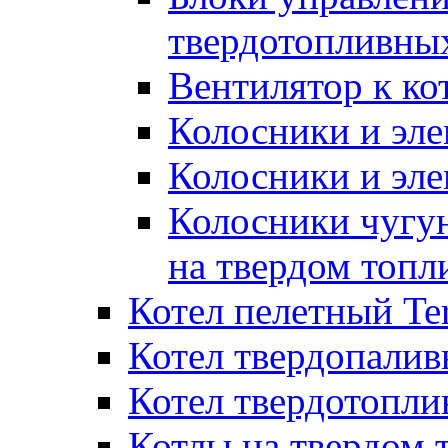
твердотопливны
Вентилятор к ко
Колосники и эле
Колосники и эл
Колосники чугун
на твердом топл
Котел пелетный T
Котел твердопалив
Котел твердотопл
Котлы на твердом 