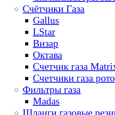
Счётчики Газа
Gallus
LStar
Визар
Октава
Счетчик газа Matri
Счетчики газа рот
Фильтры газа
Madas
Шланги газовые рез