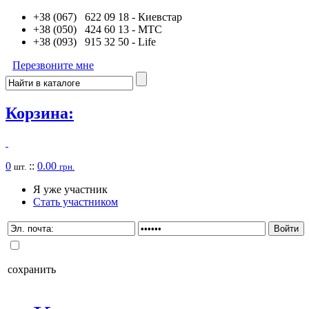
+38 (067) 622 09 18
- Киевстар
+38 (050) 424 60 13
- MTC
+38 (093) 915 32 50
- Life
Перезвоните мне
Корзина:
0
::
0.00
шт.
грн.
Я уже участник
Стать участником
сохранить