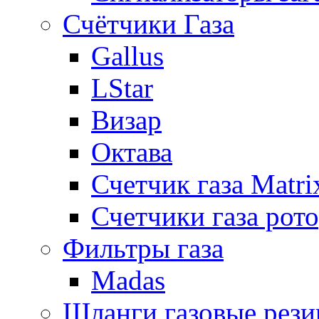
Счётчики Газа
Gallus
LStar
Визар
Октава
Счетчик газа Matri
Счетчики газа рот
Фильтры газа
Madas
Шланги газовые рез