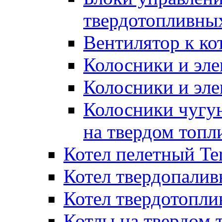
твердотопливны
Вентилятор к ко
Колосники и эле
Колосники и эл
Колосники чугун
на твердом топл
Котел пелетный T
Котел твердопалив
Котел твердотопл
Котлы на твердом 