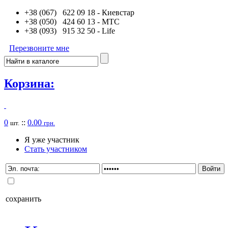
+38 (067) 622 09 18
- Киевстар
+38 (050) 424 60 13
- MTC
+38 (093) 915 32 50
- Life
Перезвоните мне
Корзина:
0
::
0.00
шт.
грн.
Я уже участник
Стать участником
сохранить