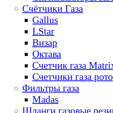
Счётчики Газа
Gallus
LStar
Визар
Октава
Счетчик газа Matri
Счетчики газа рот
Фильтры газа
Madas
Шланги газовые рез