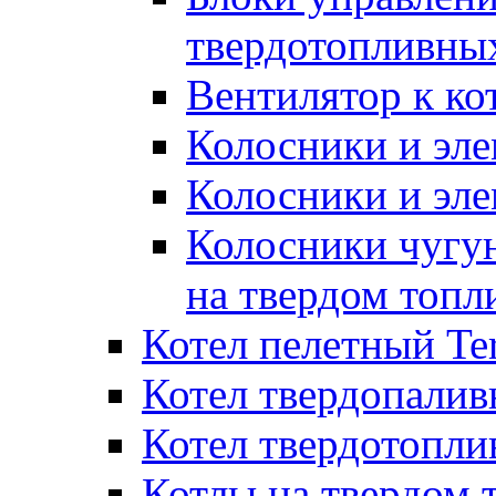
твердотопливны
Вентилятор к ко
Колосники и эле
Колосники и эл
Колосники чугун
на твердом топл
Котел пелетный T
Котел твердопалив
Котел твердотопл
Котлы на твердом 