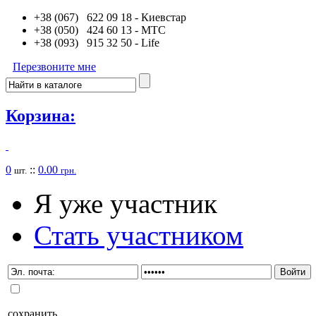
+38 (067) 622 09 18
- Киевстар
+38 (050) 424 60 13
- MTC
+38 (093) 915 32 50
- Life
Перезвоните мне
Корзина:
0
::
0.00
шт.
грн.
Я уже участник
Стать участником
сохранить