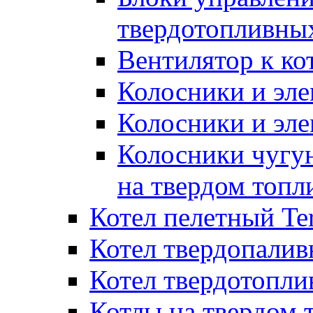
твердотопливны
Вентилятор к ко
Колосники и эле
Колосники и эл
Колосники чугун
на твердом топл
Котел пелетный T
Котел твердопалив
Котел твердотопл
Котлы на твердом 