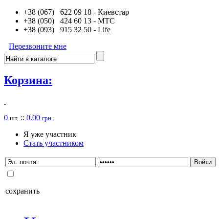
+38 (067) 622 09 18
- Киевстар
+38 (050) 424 60 13
- MTC
+38 (093) 915 32 50
- Life
Перезвоните мне
Корзина:
0
::
0.00
шт.
грн.
Я уже участник
Стать участником
сохранить