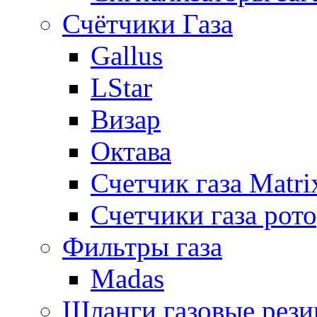
Счётчики Газа
Gallus
LStar
Визар
Октава
Счетчик газа Matri
Счетчики газа рот
Фильтры газа
Madas
Шланги газовые рез