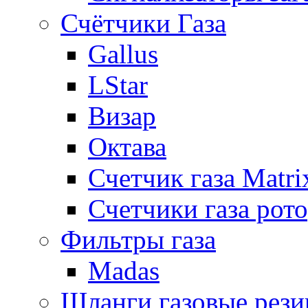
Счётчики Газа
Gallus
LStar
Визар
Октава
Счетчик газа Matri
Счетчики газа рот
Фильтры газа
Madas
Шланги газовые рез