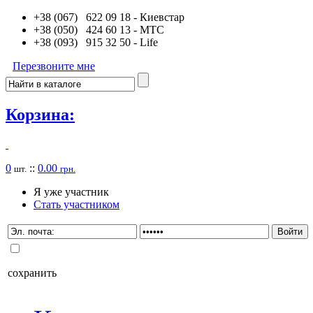
+38 (067) 622 09 18
- Киевстар
+38 (050) 424 60 13
- MTC
+38 (093) 915 32 50
- Life
Перезвоните мне
Корзина:
0
::
0.00
шт.
грн.
Я уже участник
Стать участником
сохранить