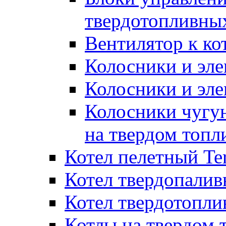
твердотопливны
Вентилятор к ко
Колосники и эле
Колосники и эл
Колосники чугун
на твердом топл
Котел пелетный T
Котел твердопалив
Котел твердотопл
Котлы на твердом 