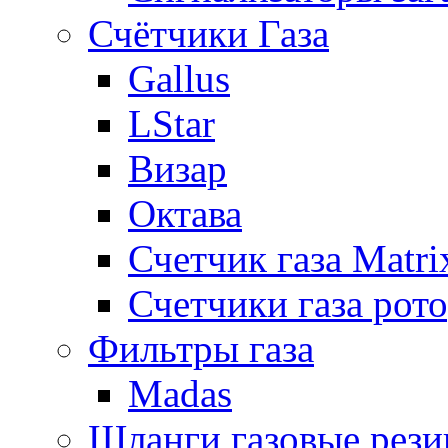
Счётчики Газа
Gallus
LStar
Визар
Октава
Счетчик газа Matri
Счетчики газа рот
Фильтры газа
Madas
Шланги газовые рез