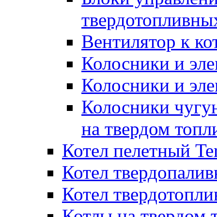
твердотопливны
Вентилятор к ко
Колосники и эле
Колосники и эл
Колосники чугун
на твердом топл
Котел пелетный T
Котел твердопалив
Котел твердотопл
Котлы на твердом 