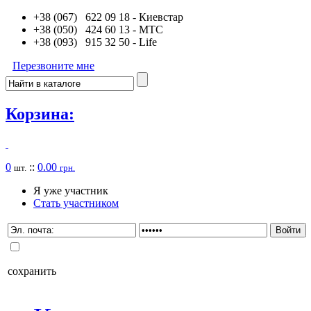
+38 (067) 622 09 18
- Киевстар
+38 (050) 424 60 13
- MTC
+38 (093) 915 32 50
- Life
Перезвоните мне
Корзина:
0
::
0.00
шт.
грн.
Я уже участник
Стать участником
сохранить