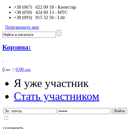
+38 (067) 622 09 18
- Киевстар
+38 (050) 424 60 13
- MTC
+38 (093) 915 32 50
- Life
Перезвоните мне
Корзина:
0
::
0.00
шт.
грн.
Я уже участник
Стать участником
сохранить