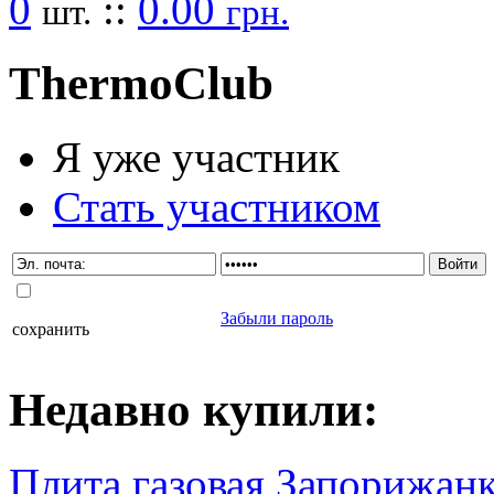
0
::
0.00
шт.
грн.
Thermo
Club
Я уже участник
Стать участником
Забыли пароль
сохранить
Недавно
купили
:
Плита газовая Запорижанк