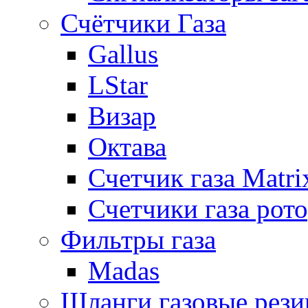
Счётчики Газа
Gallus
LStar
Визар
Октава
Счетчик газа Matri
Счетчики газа рот
Фильтры газа
Madas
Шланги газовые рез