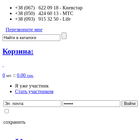
+38 (067) 622 09 18
- Киевстар
+38 (050) 424 60 13
- MTC
+38 (093) 915 32 50
- Life
Перезвоните мне
Корзина:
0
::
0.00
шт.
грн.
Я уже участник
Стать участником
сохранить