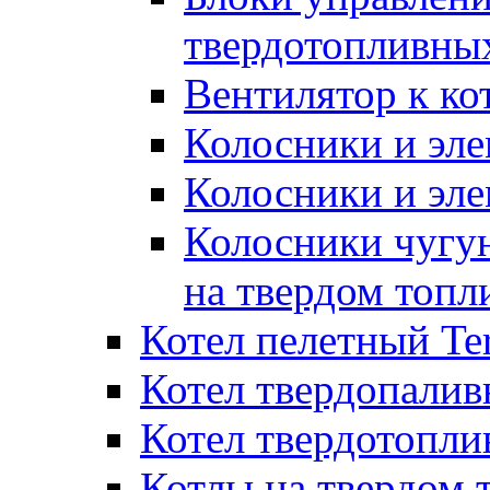
твердотопливны
Вентилятор к ко
Колосники и эле
Колосники и эл
Колосники чугун
на твердом топл
Котел пелетный T
Котел твердопалив
Котел твердотопл
Котлы на твердом 