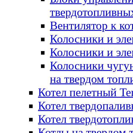
твердотопливны
Вентилятор к ко
Колосники и эле
Колосники и эл
Колосники чугун
на твердом топл
Котел пелетный T
Котел твердопалив
Котел твердотопл
Котлы на твердом 