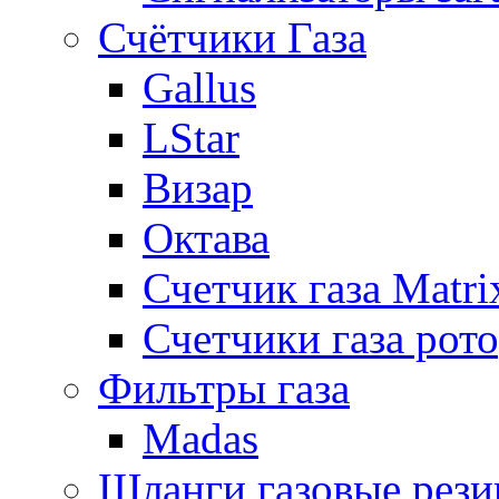
Счётчики Газа
Gallus
LStar
Визар
Октава
Счетчик газа Matri
Счетчики газа рот
Фильтры газа
Madas
Шланги газовые рез