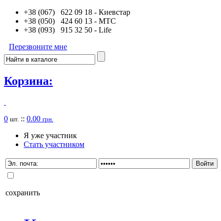
+38 (067) 622 09 18
- Киевстар
+38 (050) 424 60 13
- MTC
+38 (093) 915 32 50
- Life
Перезвоните мне
Корзина:
0
::
0.00
шт.
грн.
Я уже участник
Стать участником
сохранить