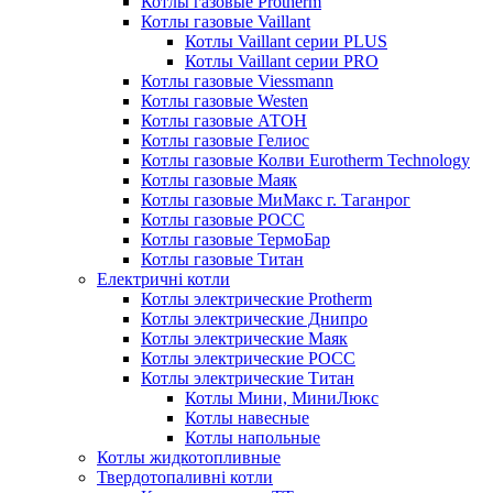
Котлы газовые Protherm
Котлы газовые Vaillant
Котлы Vaillant серии PLUS
Котлы Vaillant серии PRO
Котлы газовые Viessmann
Котлы газовые Westen
Котлы газовые АТОН
Котлы газовые Гелиос
Котлы газовые Колви Eurotherm Technology
Котлы газовые Маяк
Котлы газовые МиМакс г. Таганрог
Котлы газовые РОСС
Котлы газовые ТермоБар
Котлы газовые Титан
Електричні котли
Котлы электрические Protherm
Котлы электрические Днипро
Котлы электрические Маяк
Котлы электрические РОСС
Котлы электрические Титан
Котлы Мини, МиниЛюкс
Котлы навесные
Котлы напольные
Котлы жидкотопливные
Твердотопаливні котли