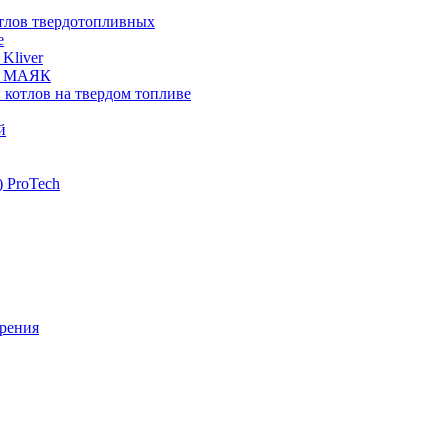
отлов твердотопливных
е
Kliver
ых МАЯК
 котлов на твердом топливе
й
 ProTech
рения