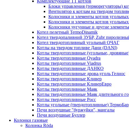
Комплектующие ТТ котлов
Блоки управления (терморегуляторы) к
Вентилятор к котлам на твердом топлив
Колосники и элементы котлов угольных 
Колосники и элементы котлов угольн
Колосники чугунные и другие элементы
Котел пелетный TermoDinamik
Котел твердопаливний ЗУБР, Zubr пиролизны
Котел твердотопливный угольный ОЧАГ
Котлы на твердом топливе Дани (DANI)
Котлы твердотопливные (угольные, дровяные)
Котлы твердотопливные Qvadra
Котлы твердотопливные Viadrus
Котлы твердотопливные ДАНКО
Котлы твердотопливные дрова-уголь Гелиос
Котлы твердотопливные Кливер
Котлы твердотопливные КливерЕвро
Котлы твердотопливные Маяк
Котлы твердотопливные Маяк длительного го
Котлы твердотопливные Росс
Котлы угольные (твердотопливные) ТермоБар
Печи воздушные "буржуйки", мангалы
Печи воздушные Буллер
Колонки газовые
Колонка Rӧda