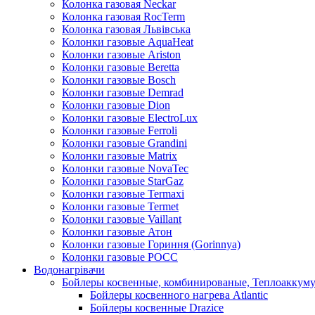
Колонка газовая Neckar
Колонка газовая RocTerm
Колонка газовая Львiвська
Колонки газовые AquaHeat
Колонки газовые Ariston
Колонки газовые Beretta
Колонки газовые Bosch
Колонки газовые Demrad
Колонки газовые Dion
Колонки газовые ElectroLux
Колонки газовые Ferroli
Колонки газовые Grandini
Колонки газовые Matrix
Колонки газовые NovaTec
Колонки газовые StarGaz
Колонки газовые Termaxi
Колонки газовые Termet
Колонки газовые Vaillant
Колонки газовые Атон
Колонки газовые Гориння (Gorinnya)
Колонки газовые РОСС
Водонагрівачи
Бойлеры косвенные, комбинированые, Теплоаккум
Бойлеры косвенного нагрева Atlantic
Бойлеры косвенные Drazice