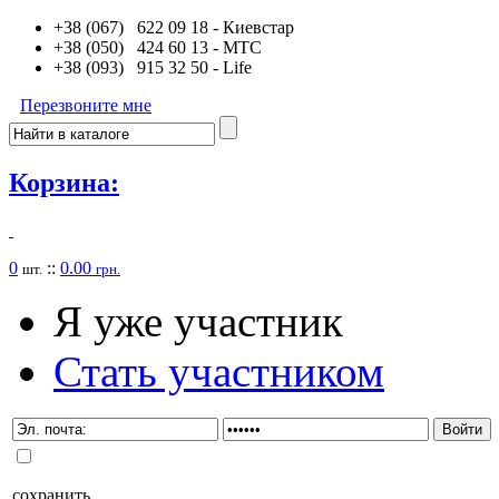
+38 (067) 622 09 18
- Киевстар
+38 (050) 424 60 13
- MTC
+38 (093) 915 32 50
- Life
Перезвоните мне
Корзина:
0
::
0.00
шт.
грн.
Я уже участник
Стать участником
сохранить