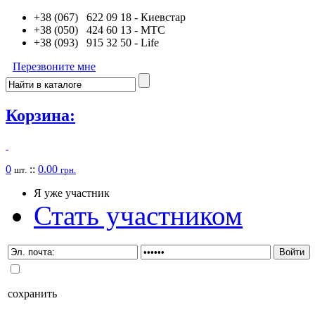
+38 (067) 622 09 18
- Киевстар
+38 (050) 424 60 13
- MTC
+38 (093) 915 32 50
- Life
Перезвоните мне
Корзина:
0
::
0.00
шт.
грн.
Я уже участник
Стать участником
сохранить