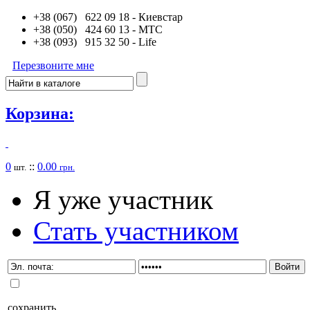
+38 (067) 622 09 18
- Киевстар
+38 (050) 424 60 13
- MTC
+38 (093) 915 32 50
- Life
Перезвоните мне
Корзина:
0
::
0.00
шт.
грн.
Я уже участник
Стать участником
сохранить