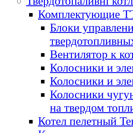
Твердотопаливні кот
Комплектующие ТТ
Блоки управлени
твердотопливны
Вентилятор к ко
Колосники и эле
Колосники и эл
Колосники чугун
на твердом топл
Котел пелетный T