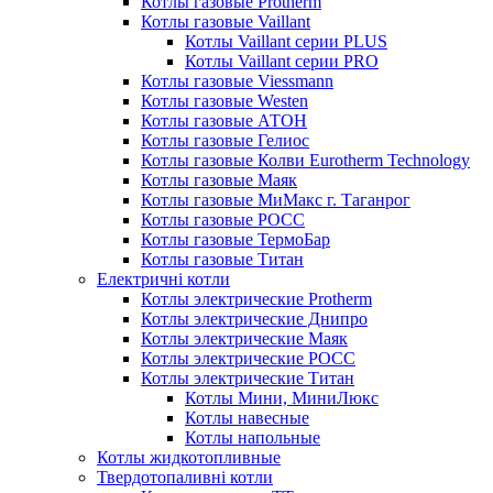
Котлы газовые Protherm
Котлы газовые Vaillant
Котлы Vaillant серии PLUS
Котлы Vaillant серии PRO
Котлы газовые Viessmann
Котлы газовые Westen
Котлы газовые АТОН
Котлы газовые Гелиос
Котлы газовые Колви Eurotherm Technology
Котлы газовые Маяк
Котлы газовые МиМакс г. Таганрог
Котлы газовые РОСС
Котлы газовые ТермоБар
Котлы газовые Титан
Електричні котли
Котлы электрические Protherm
Котлы электрические Днипро
Котлы электрические Маяк
Котлы электрические РОСС
Котлы электрические Титан
Котлы Мини, МиниЛюкс
Котлы навесные
Котлы напольные
Котлы жидкотопливные
Твердотопаливні котли