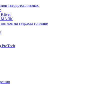
отлов твердотопливных
е
Kliver
ых МАЯК
 котлов на твердом топливе
й
 ProTech
рения