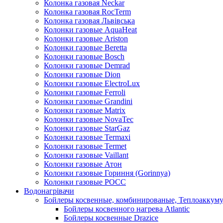
Колонка газовая Neckar
Колонка газовая RocTerm
Колонка газовая Львiвська
Колонки газовые AquaHeat
Колонки газовые Ariston
Колонки газовые Beretta
Колонки газовые Bosch
Колонки газовые Demrad
Колонки газовые Dion
Колонки газовые ElectroLux
Колонки газовые Ferroli
Колонки газовые Grandini
Колонки газовые Matrix
Колонки газовые NovaTec
Колонки газовые StarGaz
Колонки газовые Termaxi
Колонки газовые Termet
Колонки газовые Vaillant
Колонки газовые Атон
Колонки газовые Гориння (Gorinnya)
Колонки газовые РОСС
Водонагрівачи
Бойлеры косвенные, комбинированые, Теплоаккум
Бойлеры косвенного нагрева Atlantic
Бойлеры косвенные Drazice