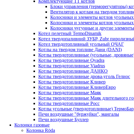
Комплектующие ТТ котлов
Блоки управления (терморегуляторы) к
Вентилятор к котлам на твердом топлив
Колосники и элементы котлов угольных 
Колосники и элементы котлов угольн
Колосники чугунные и другие элементы
Котел пелетный TermoDinamik
Котел твердопаливний ЗУБР, Zubr пиролизны
Котел твердотопливный угольный ОЧАГ
Котлы на твердом топливе Дани (DANI)
Котлы твердотопливные (угольные, дровяные)
Котлы твердотопливные Qvadra
Котлы твердотопливные Viadrus
Котлы твердотопливные ДАНКО
Котлы твердотопливные дрова-уголь Гелиос
Котлы твердотопливные Кливер
Котлы твердотопливные КливерЕвро
Котлы твердотопливные Маяк
Котлы твердотопливные Маяк длительного го
Котлы твердотопливные Росс
Котлы угольные (твердотопливные) ТермоБар
Печи воздушные "буржуйки", мангалы
Печи воздушные Буллер
Колонки газовые
Колонка Rӧda