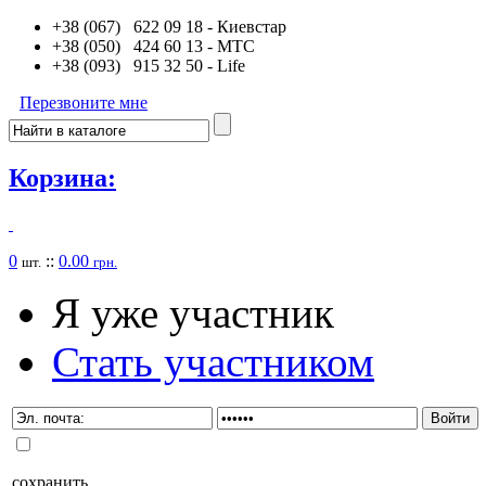
+38 (067) 622 09 18
- Киевстар
+38 (050) 424 60 13
- MTC
+38 (093) 915 32 50
- Life
Перезвоните мне
Корзина:
0
::
0.00
шт.
грн.
Я уже участник
Стать участником
сохранить