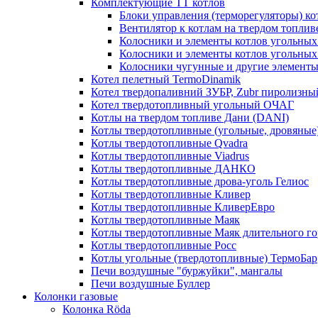
Комплектующие ТТ котлов
Блоки управления (терморегуляторы) к
Вентилятор к котлам на твердом топлив
Колосники и элементы котлов угольных 
Колосники и элементы котлов угольн
Колосники чугунные и другие элементы
Котел пелетный TermoDinamik
Котел твердопаливний ЗУБР, Zubr пиролизны
Котел твердотопливный угольный ОЧАГ
Котлы на твердом топливе Дани (DANI)
Котлы твердотопливные (угольные, дровяные)
Котлы твердотопливные Qvadra
Котлы твердотопливные Viadrus
Котлы твердотопливные ДАНКО
Котлы твердотопливные дрова-уголь Гелиос
Котлы твердотопливные Кливер
Котлы твердотопливные КливерЕвро
Котлы твердотопливные Маяк
Котлы твердотопливные Маяк длительного го
Котлы твердотопливные Росс
Котлы угольные (твердотопливные) ТермоБар
Печи воздушные "буржуйки", мангалы
Печи воздушные Буллер
Колонки газовые
Колонка Rӧda