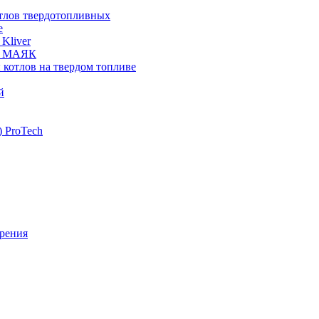
отлов твердотопливных
е
Kliver
ых МАЯК
 котлов на твердом топливе
й
 ProTech
рения