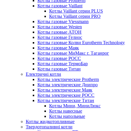
Котлы газовые Protherm
Котлы газовые Vaillant
Котлы Vaillant серии PLUS
Котлы Vaillant серии PRO
Котлы газовые Viessmann
Котлы газовые Westen
Котлы газовые АТОН
Котлы газовые Гелиос
Котлы газовые Колви Eurotherm Technology
Котлы газовые Маяк
Котлы газовые МиМакс г. Таганрог
Котлы газовые РОСС
Котлы газовые ТермоБар
Котлы газовые Титан
Електричні котли
Котлы электрические Protherm
Котлы электрические Днипро
Котлы электрические Маяк
Котлы электрические РОСС
Котлы электрические Титан
Котлы Мини, МиниЛюкс
Котлы навесные
Котлы напольные
Котлы жидкотопливные
Твердотопаливні котли