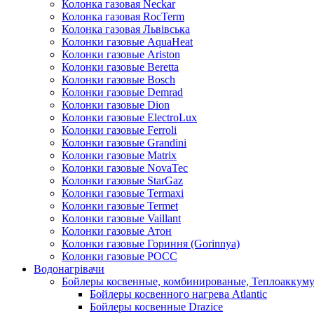
Колонка газовая Neckar
Колонка газовая RocTerm
Колонка газовая Львiвська
Колонки газовые AquaHeat
Колонки газовые Ariston
Колонки газовые Beretta
Колонки газовые Bosch
Колонки газовые Demrad
Колонки газовые Dion
Колонки газовые ElectroLux
Колонки газовые Ferroli
Колонки газовые Grandini
Колонки газовые Matrix
Колонки газовые NovaTec
Колонки газовые StarGaz
Колонки газовые Termaxi
Колонки газовые Termet
Колонки газовые Vaillant
Колонки газовые Атон
Колонки газовые Гориння (Gorinnya)
Колонки газовые РОСС
Водонагрівачи
Бойлеры косвенные, комбинированые, Теплоаккум
Бойлеры косвенного нагрева Atlantic
Бойлеры косвенные Drazice