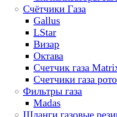
Счётчики Газа
Gallus
LStar
Визар
Октава
Счетчик газа Matri
Счетчики газа рот
Фильтры газа
Madas
Шланги газовые рез