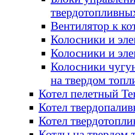
твердотопливны
Вентилятор к ко
Колосники и эле
Колосники и эл
Колосники чугун
на твердом топл
Котел пелетный T
Котел твердопалив
Котел твердотопл
Котлы на твердом 