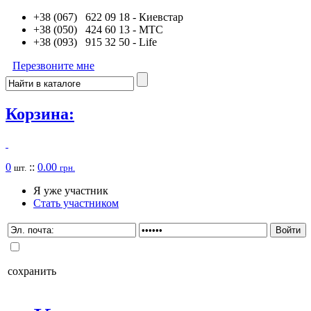
+38 (067) 622 09 18
- Киевстар
+38 (050) 424 60 13
- MTC
+38 (093) 915 32 50
- Life
Перезвоните мне
Корзина:
0
::
0.00
шт.
грн.
Я уже участник
Стать участником
сохранить