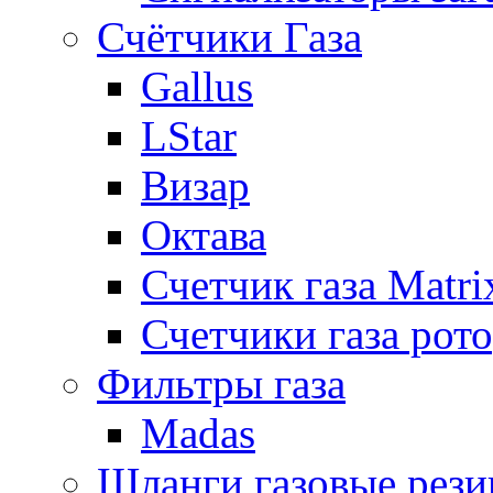
Счётчики Газа
Gallus
LStar
Визар
Октава
Счетчик газа Matri
Счетчики газа рот
Фильтры газа
Madas
Шланги газовые рез