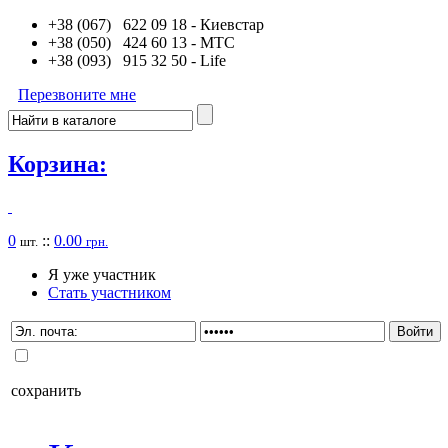
+38 (067) 622 09 18
- Киевстар
+38 (050) 424 60 13
- MTC
+38 (093) 915 32 50
- Life
Перезвоните мне
Корзина:
0
::
0.00
шт.
грн.
Я уже участник
Стать участником
сохранить