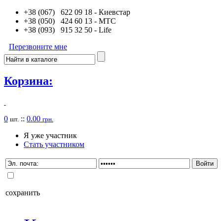
+38 (067) 622 09 18
- Киевстар
+38 (050) 424 60 13
- MTC
+38 (093) 915 32 50
- Life
Перезвоните мне
Корзина:
0
::
0.00
шт.
грн.
Я уже участник
Стать участником
сохранить