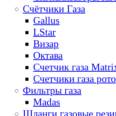
Счётчики Газа
Gallus
LStar
Визар
Октава
Счетчик газа Matri
Счетчики газа рот
Фильтры газа
Madas
Шланги газовые рез