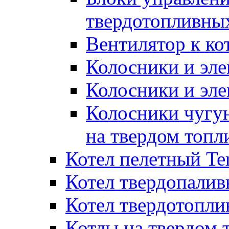
твердотопливны
Вентилятор к ко
Колосники и эле
Колосники и эл
Колосники чугун
на твердом топл
Котел пелетный T
Котел твердопалив
Котел твердотопл
Котлы на твердом 