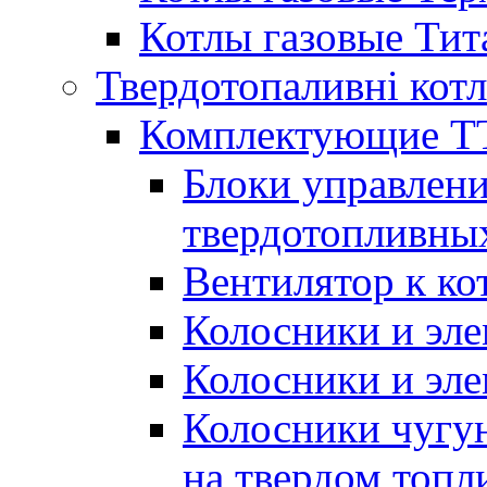
Котлы газовые Тит
Твердотопаливні кот
Комплектующие ТТ
Блоки управлени
твердотопливны
Вентилятор к ко
Колосники и эле
Колосники и эл
Колосники чугун
на твердом топл