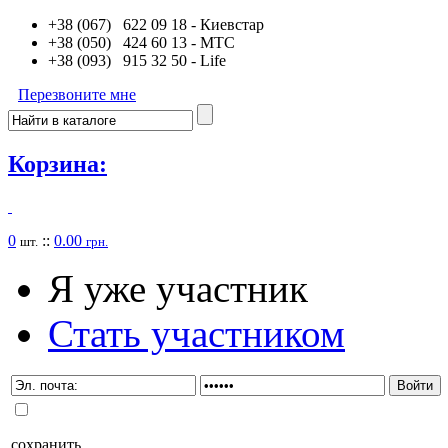
+38 (067) 622 09 18
- Киевстар
+38 (050) 424 60 13
- MTC
+38 (093) 915 32 50
- Life
Перезвоните мне
Корзина:
0
::
0.00
шт.
грн.
Я уже участник
Стать участником
сохранить