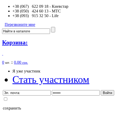
+38 (067) 622 09 18
- Киевстар
+38 (050) 424 60 13
- MTC
+38 (093) 915 32 50
- Life
Перезвоните мне
Корзина:
0
::
0.00
шт.
грн.
Я уже участник
Стать участником
сохранить