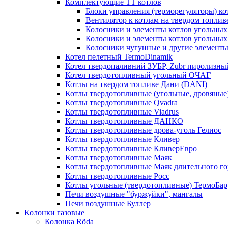
Комплектующие ТТ котлов
Блоки управления (терморегуляторы) к
Вентилятор к котлам на твердом топлив
Колосники и элементы котлов угольных 
Колосники и элементы котлов угольн
Колосники чугунные и другие элементы
Котел пелетный TermoDinamik
Котел твердопаливний ЗУБР, Zubr пиролизны
Котел твердотопливный угольный ОЧАГ
Котлы на твердом топливе Дани (DANI)
Котлы твердотопливные (угольные, дровяные)
Котлы твердотопливные Qvadra
Котлы твердотопливные Viadrus
Котлы твердотопливные ДАНКО
Котлы твердотопливные дрова-уголь Гелиос
Котлы твердотопливные Кливер
Котлы твердотопливные КливерЕвро
Котлы твердотопливные Маяк
Котлы твердотопливные Маяк длительного го
Котлы твердотопливные Росс
Котлы угольные (твердотопливные) ТермоБар
Печи воздушные "буржуйки", мангалы
Печи воздушные Буллер
Колонки газовые
Колонка Rӧda