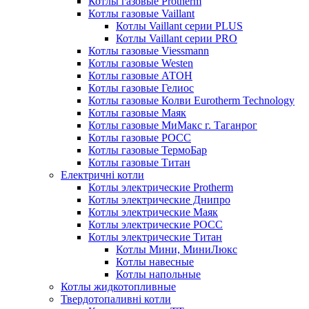
Котлы газовые Protherm
Котлы газовые Vaillant
Котлы Vaillant серии PLUS
Котлы Vaillant серии PRO
Котлы газовые Viessmann
Котлы газовые Westen
Котлы газовые АТОН
Котлы газовые Гелиос
Котлы газовые Колви Eurotherm Technology
Котлы газовые Маяк
Котлы газовые МиМакс г. Таганрог
Котлы газовые РОСС
Котлы газовые ТермоБар
Котлы газовые Титан
Електричні котли
Котлы электрические Protherm
Котлы электрические Днипро
Котлы электрические Маяк
Котлы электрические РОСС
Котлы электрические Титан
Котлы Мини, МиниЛюкс
Котлы навесные
Котлы напольные
Котлы жидкотопливные
Твердотопаливні котли