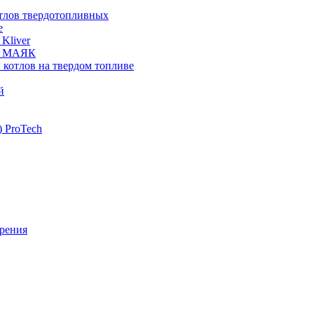
отлов твердотопливных
е
Kliver
ых МАЯК
 котлов на твердом топливе
й
 ProTech
рения