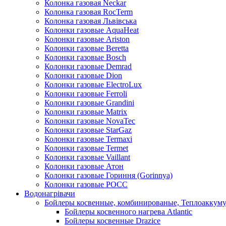
Колонка газовая Neckar
Колонка газовая RocTerm
Колонка газовая Львiвська
Колонки газовые AquaHeat
Колонки газовые Ariston
Колонки газовые Beretta
Колонки газовые Bosch
Колонки газовые Demrad
Колонки газовые Dion
Колонки газовые ElectroLux
Колонки газовые Ferroli
Колонки газовые Grandini
Колонки газовые Matrix
Колонки газовые NovaTec
Колонки газовые StarGaz
Колонки газовые Termaxi
Колонки газовые Termet
Колонки газовые Vaillant
Колонки газовые Атон
Колонки газовые Гориння (Gorinnya)
Колонки газовые РОСС
Водонагрівачи
Бойлеры косвенные, комбинированые, Теплоаккум
Бойлеры косвенного нагрева Atlantic
Бойлеры косвенные Drazice