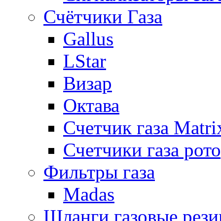
Счётчики Газа
Gallus
LStar
Визар
Октава
Счетчик газа Matri
Счетчики газа рот
Фильтры газа
Madas
Шланги газовые рез