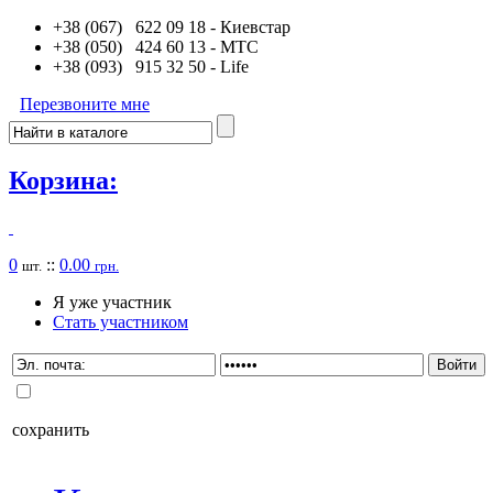
+38 (067) 622 09 18
- Киевстар
+38 (050) 424 60 13
- MTC
+38 (093) 915 32 50
- Life
Перезвоните мне
Корзина:
0
::
0.00
шт.
грн.
Я уже участник
Стать участником
сохранить