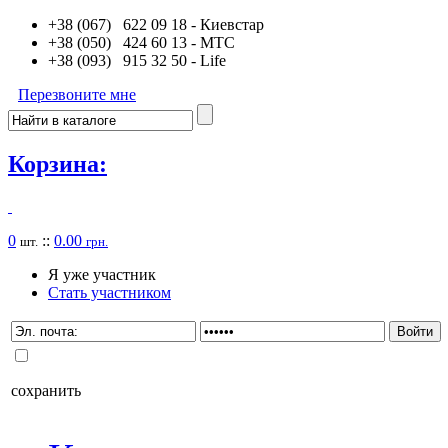
+38 (067) 622 09 18
- Киевстар
+38 (050) 424 60 13
- MTC
+38 (093) 915 32 50
- Life
Перезвоните мне
Корзина:
0
::
0.00
шт.
грн.
Я уже участник
Стать участником
сохранить