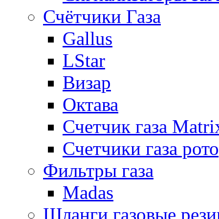
Счётчики Газа
Gallus
LStar
Визар
Октава
Счетчик газа Matri
Счетчики газа рот
Фильтры газа
Madas
Шланги газовые рез