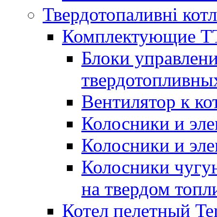
Твердотопаливні кот
Комплектующие ТТ
Блоки управлени
твердотопливны
Вентилятор к ко
Колосники и эле
Колосники и эл
Колосники чугун
на твердом топл
Котел пелетный T