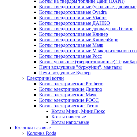
Котлы на твердом топливе Дани (DANI)
Котлы твердотопливные (угольные, дровяные)
Котлы твердотопливные Qvadra
Котлы твердотопливные Viadrus
Котлы твердотопливные ДАНКО
Котлы твердотопливные дрова-уголь Гелиос
Котлы твердотопливные Кливер
Котлы твердотопливные КливерЕвро
Котлы твердотопливные Маяк
Котлы твердотопливные Маяк длительного го
Котлы твердотопливные Росс
Котлы угольные (твердотопливные) ТермоБар
Печи воздушные "буржуйки", мангалы
Печи воздушные Буллер
Електричні котли
Котлы электрические Protherm
Котлы электрические Днипро
Котлы электрические Маяк
Котлы электрические РОСС
Котлы электрические Титан
Котлы Мини, МиниЛюкс
Котлы навесные
Котлы напольные
Колонки газовые
Колонка Rӧda