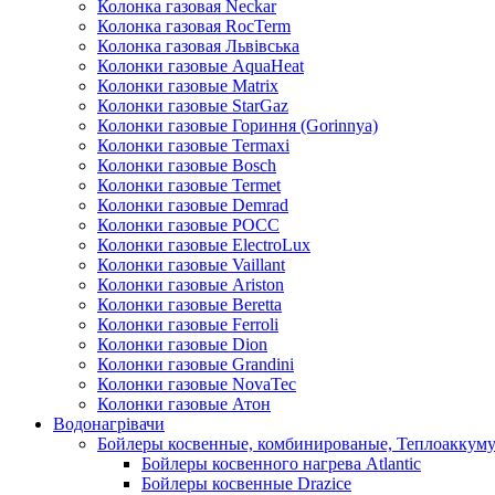
Колонка газовая Neckar
Колонка газовая RocTerm
Колонка газовая Львiвська
Колонки газовые AquaHeat
Колонки газовые Matrix
Колонки газовые StarGaz
Колонки газовые Гориння (Gorinnya)
Колонки газовые Termaxi
Колонки газовые Bosch
Колонки газовые Termet
Колонки газовые Demrad
Колонки газовые РОСС
Колонки газовые ElectroLux
Колонки газовые Vaillant
Колонки газовые Ariston
Колонки газовые Beretta
Колонки газовые Ferroli
Колонки газовые Dion
Колонки газовые Grandini
Колонки газовые NovaTec
Колонки газовые Атон
Водонагрівачи
Бойлеры косвенные, комбинированые, Теплоаккум
Бойлеры косвенного нагрева Atlantic
Бойлеры косвенные Drazice