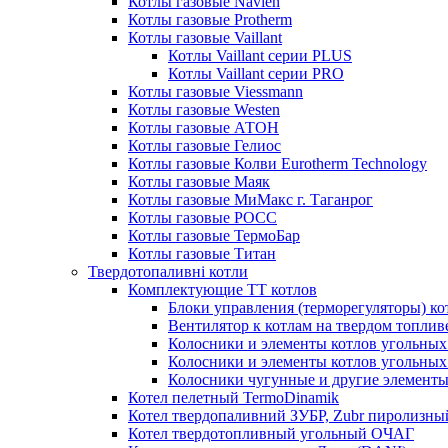
Котлы газовые Navien
Котлы газовые Protherm
Котлы газовые Vaillant
Котлы Vaillant серии PLUS
Котлы Vaillant серии PRO
Котлы газовые Viessmann
Котлы газовые Westen
Котлы газовые АТОН
Котлы газовые Гелиос
Котлы газовые Колви Eurotherm Technology
Котлы газовые Маяк
Котлы газовые МиМакс г. Таганрог
Котлы газовые РОСС
Котлы газовые ТермоБар
Котлы газовые Титан
Твердотопаливні котли
Комплектующие ТТ котлов
Блоки управления (терморегуляторы) к
Вентилятор к котлам на твердом топлив
Колосники и элементы котлов угольных 
Колосники и элементы котлов угольн
Колосники чугунные и другие элементы
Котел пелетный TermoDinamik
Котел твердопаливний ЗУБР, Zubr пиролизны
Котел твердотопливный угольный ОЧАГ