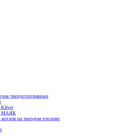
отлов твердотопливных
е
Kliver
ых МАЯК
 котлов на твердом топливе
й