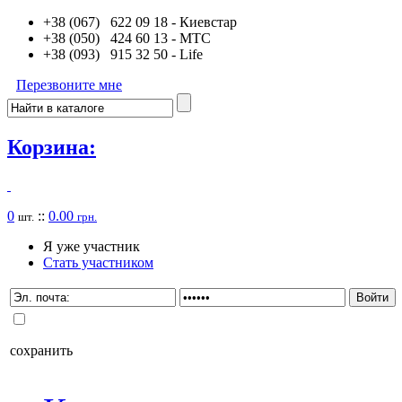
+38 (067) 622 09 18
- Киевстар
+38 (050) 424 60 13
- MTC
+38 (093) 915 32 50
- Life
Перезвоните мне
Корзина:
0
::
0.00
шт.
грн.
Я уже участник
Стать участником
сохранить