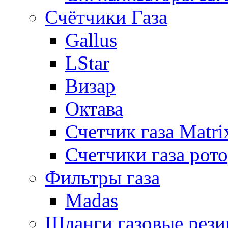
Счётчики Газа
Gallus
LStar
Визар
Октава
Счетчик газа Matri
Счетчики газа рот
Фильтры газа
Madas
Шланги газовые рез