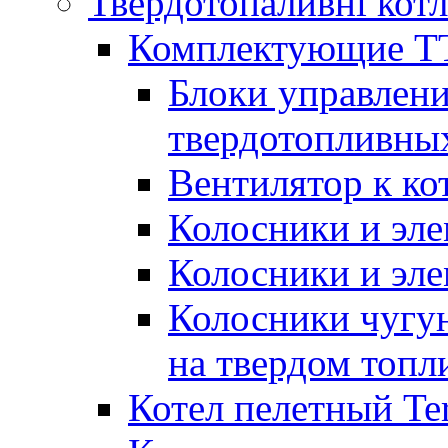
Твердотопаливні кот
Комплектующие ТТ
Блоки управлени
твердотопливны
Вентилятор к ко
Колосники и эле
Колосники и эл
Колосники чугун
на твердом топл
Котел пелетный T