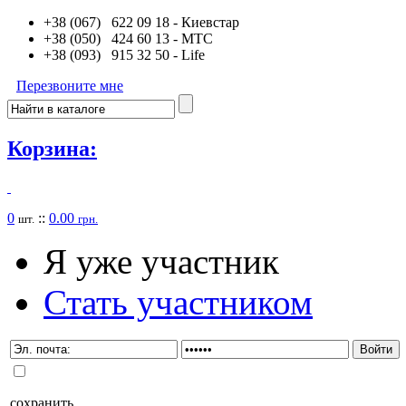
+38 (067) 622 09 18
- Киевстар
+38 (050) 424 60 13
- MTC
+38 (093) 915 32 50
- Life
Перезвоните мне
Корзина:
0
::
0.00
шт.
грн.
Я уже участник
Стать участником
сохранить