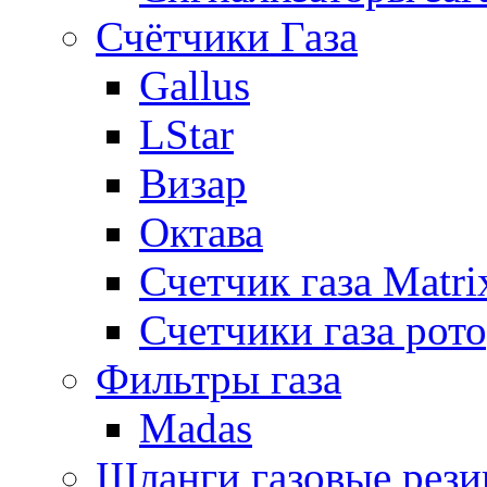
Счётчики Газа
Gallus
LStar
Визар
Октава
Счетчик газа Matri
Счетчики газа рот
Фильтры газа
Madas
Шланги газовые рез