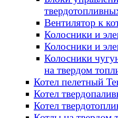
твердотопливны
Вентилятор к ко
Колосники и эле
Колосники и эл
Колосники чугун
на твердом топл
Котел пелетный T
Котел твердопалив
Котел твердотопл
Котлы на твердом 