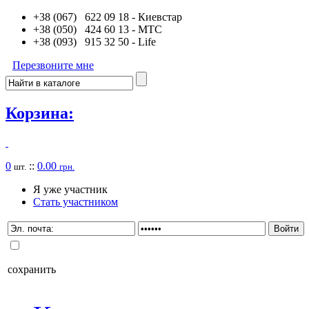
+38 (067) 622 09 18
- Киевстар
+38 (050) 424 60 13
- MTC
+38 (093) 915 32 50
- Life
Перезвоните мне
Корзина:
0
::
0.00
шт.
грн.
Я уже участник
Стать участником
сохранить