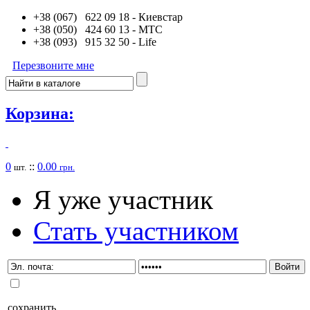
+38 (067) 622 09 18
- Киевстар
+38 (050) 424 60 13
- MTC
+38 (093) 915 32 50
- Life
Перезвоните мне
Корзина:
0
::
0.00
шт.
грн.
Я уже участник
Стать участником
сохранить