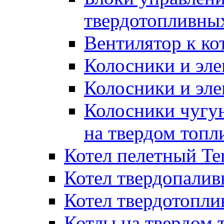
твердотопливны
Вентилятор к ко
Колосники и эле
Колосники и эл
Колосники чугун
на твердом топл
Котел пелетный T
Котел твердопалив
Котел твердотопл
Котлы на твердом 