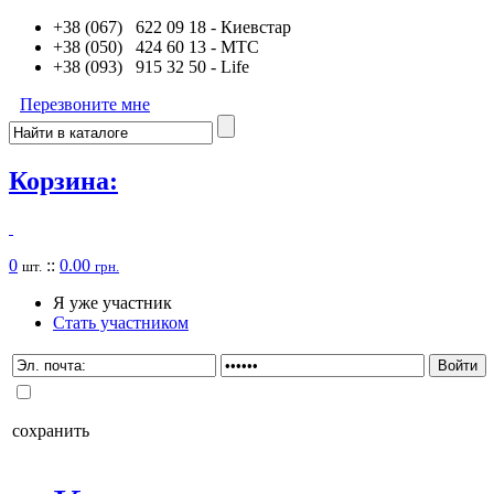
+38 (067) 622 09 18
- Киевстар
+38 (050) 424 60 13
- MTC
+38 (093) 915 32 50
- Life
Перезвоните мне
Корзина:
0
::
0.00
шт.
грн.
Я уже участник
Стать участником
сохранить