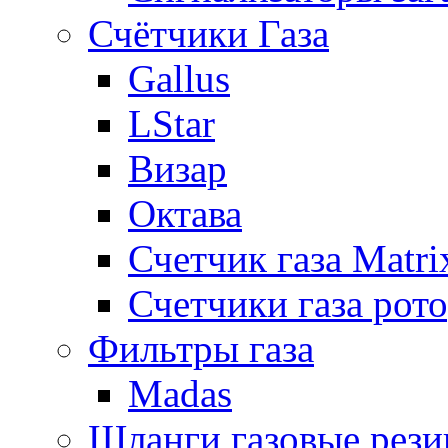
Счётчики Газа
Gallus
LStar
Визар
Октава
Счетчик газа Matri
Счетчики газа рот
Фильтры газа
Madas
Шланги газовые рез