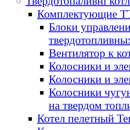
Твердотопаливні кот
Комплектующие ТТ
Блоки управлени
твердотопливны
Вентилятор к ко
Колосники и эле
Колосники и эл
Колосники чугун
на твердом топл
Котел пелетный T