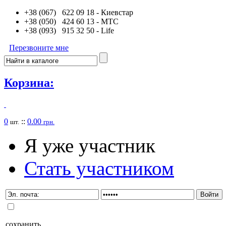
+38 (067) 622 09 18
- Киевстар
+38 (050) 424 60 13
- MTC
+38 (093) 915 32 50
- Life
Перезвоните мне
Корзина:
0
::
0.00
шт.
грн.
Я уже участник
Стать участником
сохранить