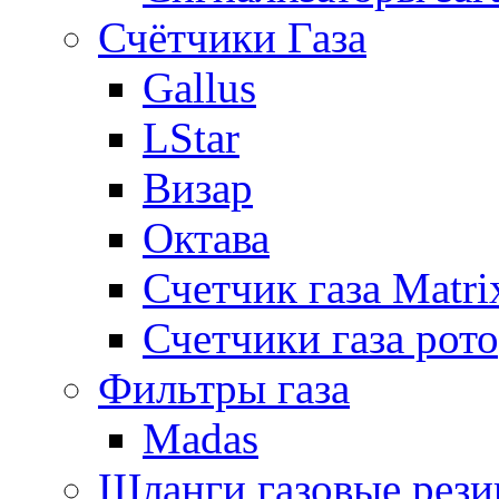
Счётчики Газа
Gallus
LStar
Визар
Октава
Счетчик газа Matri
Счетчики газа рот
Фильтры газа
Madas
Шланги газовые рез