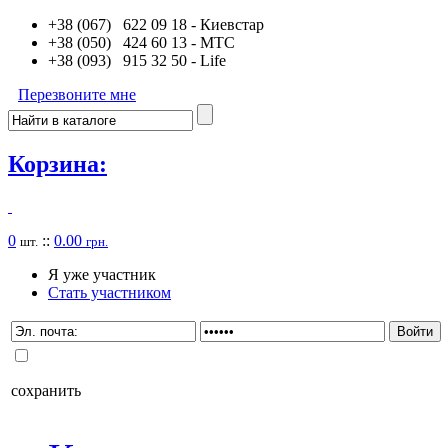
+38 (067) 622 09 18
- Киевстар
+38 (050) 424 60 13
- MTC
+38 (093) 915 32 50
- Life
Перезвоните мне
Корзина:
0
::
0.00
шт.
грн.
Я уже участник
Стать участником
сохранить