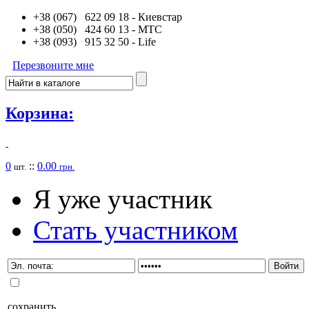
+38 (067) 622 09 18
- Киевстар
+38 (050) 424 60 13
- MTC
+38 (093) 915 32 50
- Life
Перезвоните мне
Корзина:
0
::
0.00
шт.
грн.
Я уже участник
Стать участником
сохранить