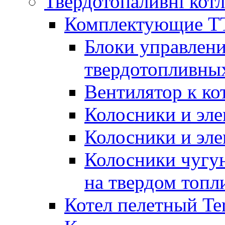
Твердотопаливні кот
Комплектующие ТТ
Блоки управлени
твердотопливны
Вентилятор к ко
Колосники и эле
Колосники и эл
Колосники чугун
на твердом топл
Котел пелетный T