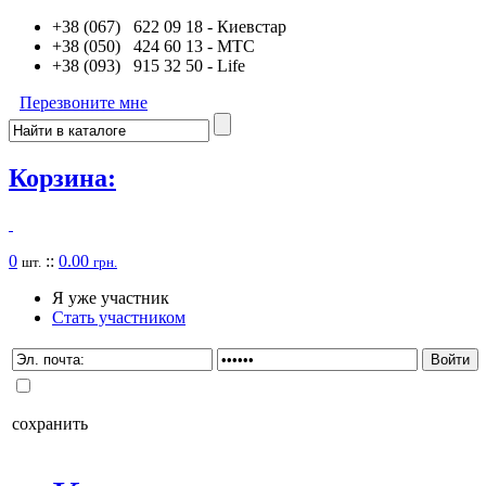
+38 (067) 622 09 18
- Киевстар
+38 (050) 424 60 13
- MTC
+38 (093) 915 32 50
- Life
Перезвоните мне
Корзина:
0
::
0.00
шт.
грн.
Я уже участник
Стать участником
сохранить