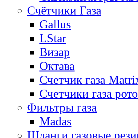
Счётчики Газа
Gallus
LStar
Визар
Октава
Счетчик газа Matri
Счетчики газа рот
Фильтры газа
Madas
Шланги газовые рез