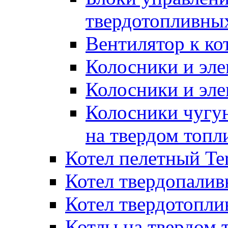
твердотопливны
Вентилятор к ко
Колосники и эле
Колосники и эл
Колосники чугун
на твердом топл
Котел пелетный T
Котел твердопалив
Котел твердотопл
Котлы на твердом 