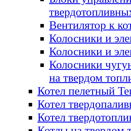
твердотопливны
Вентилятор к ко
Колосники и эле
Колосники и эл
Колосники чугун
на твердом топл
Котел пелетный T
Котел твердопалив
Котел твердотопл
Котлы на твердом 