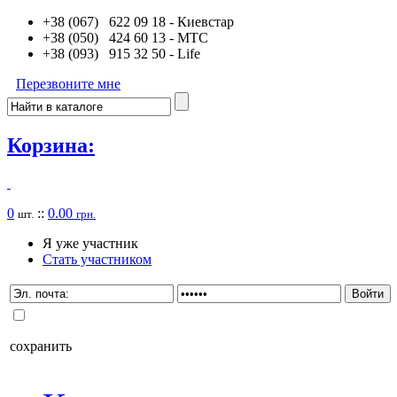
+38 (067) 622 09 18
- Киевстар
+38 (050) 424 60 13
- MTC
+38 (093) 915 32 50
- Life
Перезвоните мне
Корзина:
0
::
0.00
шт.
грн.
Я уже участник
Стать участником
сохранить