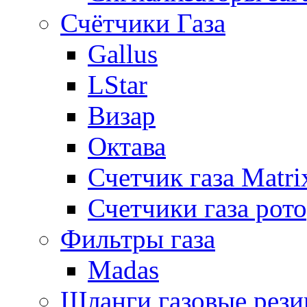
Счётчики Газа
Gallus
LStar
Визар
Октава
Счетчик газа Matri
Счетчики газа рот
Фильтры газа
Madas
Шланги газовые рез