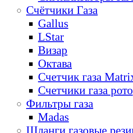
Счётчики Газа
Gallus
LStar
Визар
Октава
Счетчик газа Matri
Счетчики газа рот
Фильтры газа
Madas
Шланги газовые рез