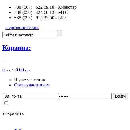
+38 (067) 622 09 18
- Киевстар
+38 (050) 424 60 13
- MTC
+38 (093) 915 32 50
- Life
Перезвоните мне
Корзина:
0
::
0.00
шт.
грн.
Я уже участник
Стать участником
сохранить