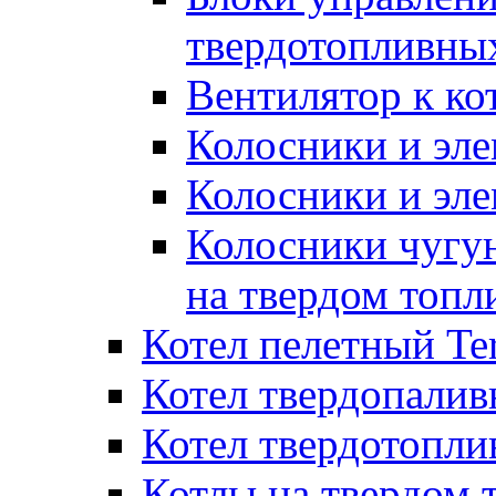
твердотопливны
Вентилятор к ко
Колосники и эле
Колосники и эл
Колосники чугун
на твердом топл
Котел пелетный T
Котел твердопалив
Котел твердотопл
Котлы на твердом 