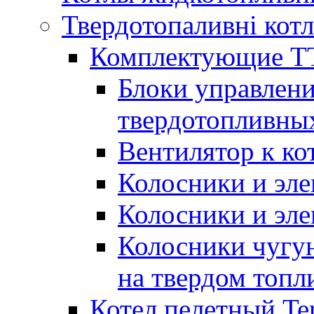
Твердотопаливні кот
Комплектующие ТТ
Блоки управлени
твердотопливны
Вентилятор к ко
Колосники и эле
Колосники и эл
Колосники чугун
на твердом топл
Котел пелетный T