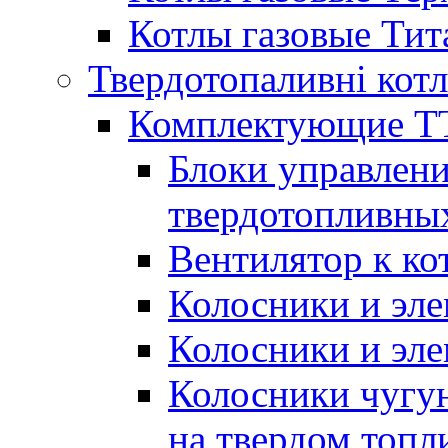
Котлы газовые Тит
Твердотопаливні кот
Комплектующие ТТ
Блоки управлени
твердотопливны
Вентилятор к ко
Колосники и эле
Колосники и эл
Колосники чугун
на твердом топл