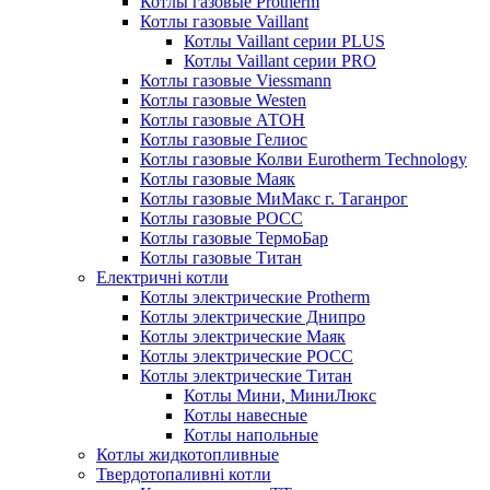
Котлы газовые Protherm
Котлы газовые Vaillant
Котлы Vaillant серии PLUS
Котлы Vaillant серии PRO
Котлы газовые Viessmann
Котлы газовые Westen
Котлы газовые АТОН
Котлы газовые Гелиос
Котлы газовые Колви Eurotherm Technology
Котлы газовые Маяк
Котлы газовые МиМакс г. Таганрог
Котлы газовые РОСС
Котлы газовые ТермоБар
Котлы газовые Титан
Електричні котли
Котлы электрические Protherm
Котлы электрические Днипро
Котлы электрические Маяк
Котлы электрические РОСС
Котлы электрические Титан
Котлы Мини, МиниЛюкс
Котлы навесные
Котлы напольные
Котлы жидкотопливные
Твердотопаливні котли