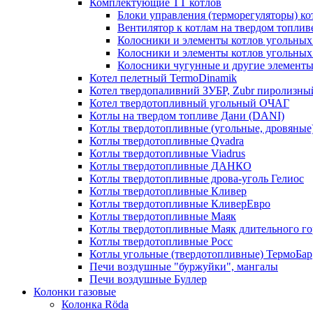
Комплектующие ТТ котлов
Блоки управления (терморегуляторы) к
Вентилятор к котлам на твердом топлив
Колосники и элементы котлов угольных 
Колосники и элементы котлов угольн
Колосники чугунные и другие элементы
Котел пелетный TermoDinamik
Котел твердопаливний ЗУБР, Zubr пиролизны
Котел твердотопливный угольный ОЧАГ
Котлы на твердом топливе Дани (DANI)
Котлы твердотопливные (угольные, дровяные)
Котлы твердотопливные Qvadra
Котлы твердотопливные Viadrus
Котлы твердотопливные ДАНКО
Котлы твердотопливные дрова-уголь Гелиос
Котлы твердотопливные Кливер
Котлы твердотопливные КливерЕвро
Котлы твердотопливные Маяк
Котлы твердотопливные Маяк длительного го
Котлы твердотопливные Росс
Котлы угольные (твердотопливные) ТермоБар
Печи воздушные "буржуйки", мангалы
Печи воздушные Буллер
Колонки газовые
Колонка Rӧda