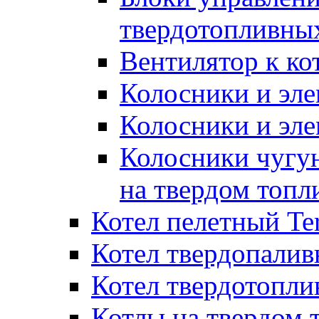
твердотопливны
Вентилятор к ко
Колосники и эле
Колосники и эл
Колосники чугун
на твердом топл
Котел пелетный T
Котел твердопалив
Котел твердотопл
Котлы на твердом 