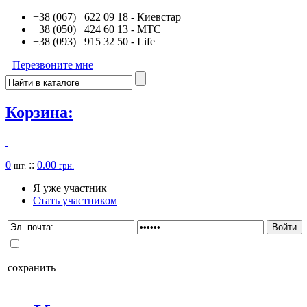
+38 (067) 622 09 18
- Киевстар
+38 (050) 424 60 13
- MTC
+38 (093) 915 32 50
- Life
Перезвоните мне
Корзина:
0
::
0.00
шт.
грн.
Я уже участник
Стать участником
сохранить