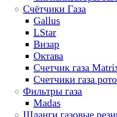
Счётчики Газа
Gallus
LStar
Визар
Октава
Счетчик газа Matri
Счетчики газа рот
Фильтры газа
Madas
Шланги газовые рез