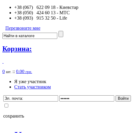
+38 (067) 622 09 18
- Киевстар
+38 (050) 424 60 13
- MTC
+38 (093) 915 32 50
- Life
Перезвоните мне
Корзина:
0
::
0.00
шт.
грн.
Я уже участник
Стать участником
сохранить