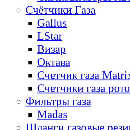
Счётчики Газа
Gallus
LStar
Визар
Октава
Счетчик газа Matri
Счетчики газа рот
Фильтры газа
Madas
Шланги газовые рез