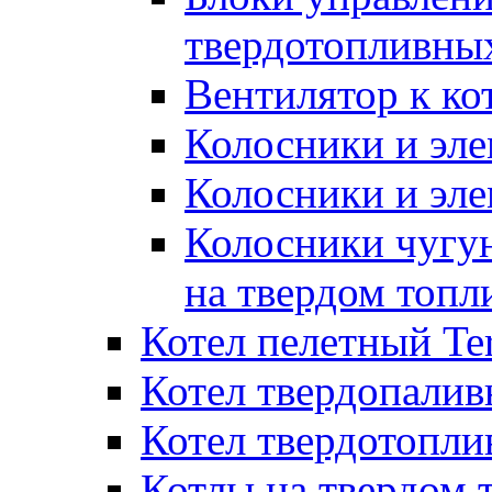
твердотопливны
Вентилятор к ко
Колосники и эле
Колосники и эл
Колосники чугун
на твердом топл
Котел пелетный T
Котел твердопалив
Котел твердотопл
Котлы на твердом 