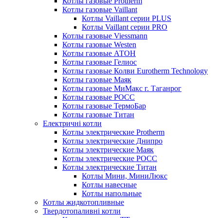
Котлы газовые Protherm
Котлы газовые Vaillant
Котлы Vaillant серии PLUS
Котлы Vaillant серии PRO
Котлы газовые Viessmann
Котлы газовые Westen
Котлы газовые АТОН
Котлы газовые Гелиос
Котлы газовые Колви Eurotherm Technology
Котлы газовые Маяк
Котлы газовые МиМакс г. Таганрог
Котлы газовые РОСС
Котлы газовые ТермоБар
Котлы газовые Титан
Електричні котли
Котлы электрические Protherm
Котлы электрические Днипро
Котлы электрические Маяк
Котлы электрические РОСС
Котлы электрические Титан
Котлы Мини, МиниЛюкс
Котлы навесные
Котлы напольные
Котлы жидкотопливные
Твердотопаливні котли