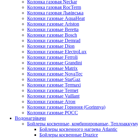
Колонка газовая Neckar
Колонка газовая RocTerm
Колонка газовая Львiвська
Колонки газовые AquaHeat
Колонки газовые Ariston
Колонки газовые Beretta
Колонки газовые Bosch
Колонки газовые Demrad
Колонки газовые Dion
Колонки газовые ElectroLux
Колонки газовые Ferroli
Колонки газовые Grandini
Колонки газовые Matrix
Колонки газовые NovaTec
Колонки газовые StarGaz
Колонки газовые Termaxi
Колонки газовые Termet
Колонки газовые Vaillant
Колонки газовые Атон
Колонки газовые Гориння (Gorinnya)
Колонки газовые РОСС
Водонагрівачи
Бойлеры косвенные, комбинированые, Теплоаккум
Бойлеры косвенного нагрева Atlantic
Бойлеры косвенные Drazice