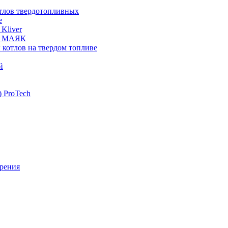
отлов твердотопливных
е
Kliver
ых МАЯК
 котлов на твердом топливе
й
 ProTech
рения