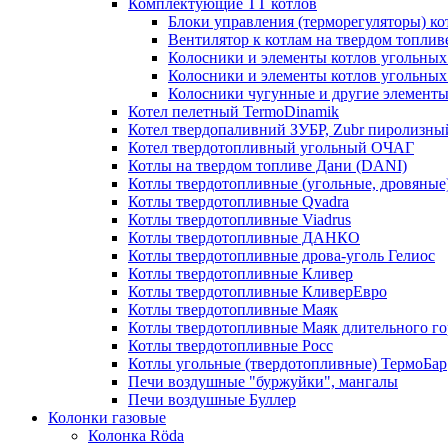
Комплектующие ТТ котлов
Блоки управления (терморегуляторы) к
Вентилятор к котлам на твердом топлив
Колосники и элементы котлов угольных 
Колосники и элементы котлов угольн
Колосники чугунные и другие элементы
Котел пелетный TermoDinamik
Котел твердопаливний ЗУБР, Zubr пиролизны
Котел твердотопливный угольный ОЧАГ
Котлы на твердом топливе Дани (DANI)
Котлы твердотопливные (угольные, дровяные)
Котлы твердотопливные Qvadra
Котлы твердотопливные Viadrus
Котлы твердотопливные ДАНКО
Котлы твердотопливные дрова-уголь Гелиос
Котлы твердотопливные Кливер
Котлы твердотопливные КливерЕвро
Котлы твердотопливные Маяк
Котлы твердотопливные Маяк длительного го
Котлы твердотопливные Росс
Котлы угольные (твердотопливные) ТермоБар
Печи воздушные "буржуйки", мангалы
Печи воздушные Буллер
Колонки газовые
Колонка Rӧda