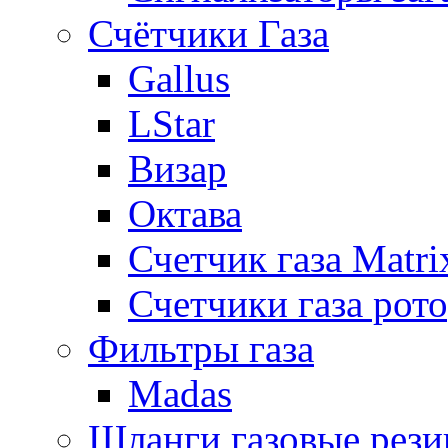
Счётчики Газа
Gallus
LStar
Визар
Октава
Счетчик газа Matri
Счетчики газа рот
Фильтры газа
Madas
Шланги газовые рез