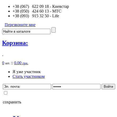
+38 (067) 622 09 18
- Киевстар
+38 (050) 424 60 13
- MTC
+38 (093) 915 32 50
- Life
Перезвоните мне
Корзина:
0
::
0.00
шт.
грн.
Я уже участник
Стать участником
сохранить